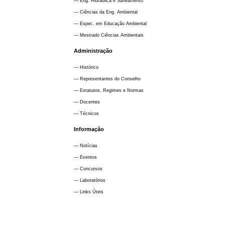
— Eng. Hidráulica e Saneamento
— Ciências da Eng. Ambiental
— Espec. em Educação Ambiental
— Mestrado Ciências Ambientais
Administração
— Histórico
— Representantes do Conselho
— Estatutos, Regimes e Normas
— Docentes
— Técnicos
Informação
— Notícias
— Eventos
— Concursos
— Laboratórios
— Links Úteis